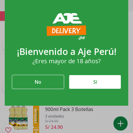
Productos relacionados
-11%
D´Gussto Ketchup 100g
paquete de 4 unidades
S/ 11
.20
S/ 10
.
00
¡Bienvenido a
Aje Perú
!
Café Gourmet D'Gussto 7 gr x 3 un
¿Eres mayor de 18 años?
Tira 7gr 3 unidades
D´Gussto
S/ 2
.
60
No
Sí
Aceite de Girasol MUCHO GUSSTO
900ml Pack 3 Botellas
3 unidades
S/ 24
.90
S/ 24
.
90