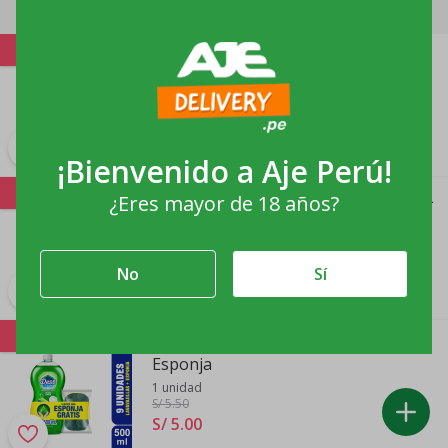
Productos relacionados
-12%
Lavavajillas DEST Limón 1.2L +
Esponja
1 unidad
S/ 13
.00
S/ 9
.
90
¡Bienvenido a
Aje Perú
!
-7%
Desinfectante multiuso Dest bebé 5 L
¿Eres mayor de 18 años?
1 unidad
S/ 14
.00
S/ 13
.
00
No
Sí
-9%
Lavavajillas DEST Limón 500ml +
Esponja
1 unidad
S/ 5
.50
S/ 5
.
00