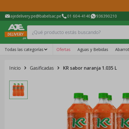
ajedelivery.pe@babelsac.pe
01 604-4140
936390210
Todas las categorías
Ofertas
Aguas y Bebidas
Abarro
Inicio
Gasificadas
KR sabor naranja 1.035 L