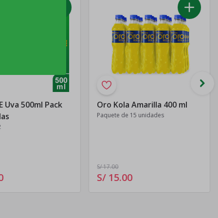
 Uva 500ml Pack
Oro Kola Amarilla 400 ml
las
Paquete de 15 unidades
2
S/ 17
.00
0
S/ 15
.
00