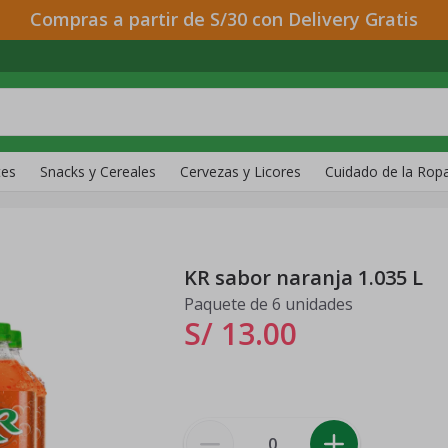
Compras a partir de S/30 con Delivery Gratis
tes
Snacks y Cereales
Cervezas y Licores
Cuidado de la Rop
KR sabor naranja 1.035 L
Paquete de 6 unidades
S/ 13
.
00