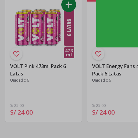
VOLT Pink 473ml Pack 6
VOLT Energy Fans 
Latas
Pack 6 Latas
Unidad x 6
Unidad x 6
S/ 25
.00
S/ 25
.00
S/ 24
.
00
S/ 24
.
00