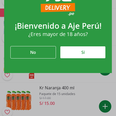
-14%
Agua CIELO 625ml Pack 15 Botellas
Unidad x 15
¡Bienvenido a
Aje Perú
!
Cielo
S/ 15
.00
¿Eres mayor de 18 años?
S/ 11
.
00
PULP Durazno 500ml Pack 12
No
Sí
Unidades
12 unidades
S/ 26
.
00
Kr Naranja 400 ml
Paquete de 15 unidades
S/ 17
.00
S/ 15
.
00