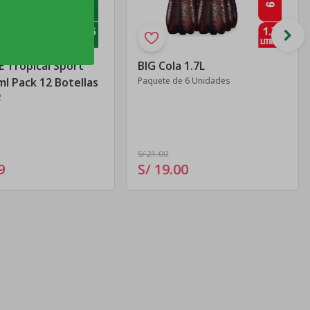
 Tropical Sport
BIG Cola 1.7L
l Pack 12 Botellas
Paquete de 6 Unidades
2
S/ 21
.00
9
S/ 19
.
00