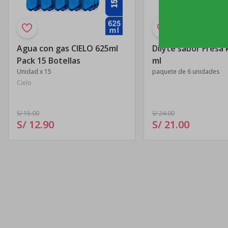
Agua con gas CIELO 625ml
Dilyte sabor Fresa 
Pack 15 Botellas
ml
Unidad x 15
paquete de 6 unidades
Cielo
S/ 15
.00
S/ 24
.00
S/ 12
.
90
S/ 21
.
00