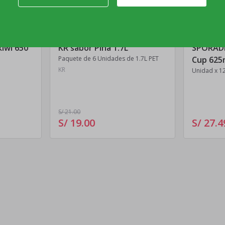
kiwi 650
KR sabor Piña 1.7L
SPORADE
Paquete de 6 Unidades de 1.7L PET
Cup 625m
KR
Unidad x 1
S/ 21
.00
S/ 19
.
00
S/ 27
.
4