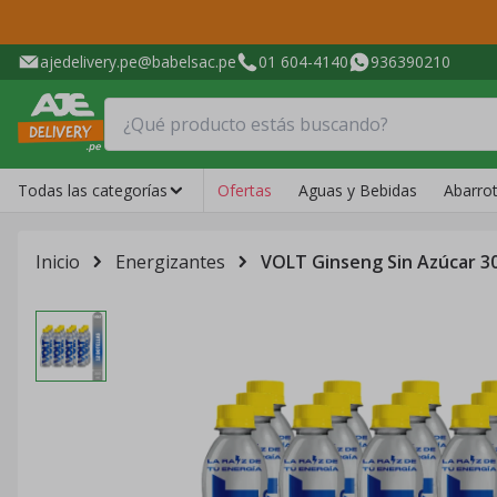
ajedelivery.pe@babelsac.pe
01 604-4140
936390210
Todas las categorías
Ofertas
Aguas y Bebidas
Abarro
Inicio
Energizantes
VOLT Ginseng Sin Azúcar 30