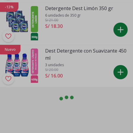
-13%
Detergente Dest Limón 350 gr
6 unidades de 350 gr
S/ 21
.00
S/ 18
.
30
Nuevo
Dest Detergente con Suavizante 450
ml
3 unidades
S/ 20
.00
S/ 16
.
00