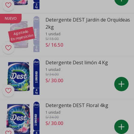
NUEVO
Detergente DEST Jardín de Orquídeas
2kg
Agotado
1 unidad
En reposición
S/ 18
.00
S/ 16
.
50
Detergente Dest limón 4 Kg
1 unidad
S/ 34
.00
S/ 30
.
00
Detergente DEST Floral 4kg
1 unidad
S/ 34
.00
S/ 30
.
00