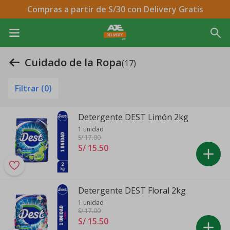
Compras a partir de S/30 con Delivery Gratis
Cuidado de la Ropa
(17)
Filtrar (
0
)
Detergente DEST Limón 2kg
1 unidad
S/ 17
.00
S/ 15
.
50
Detergente DEST Floral 2kg
1 unidad
S/ 17
.00
S/ 15
.
50