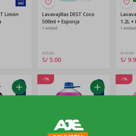
ST Limón
Lavavajillas DEST Coco
Lavava
a
500ml + Esponja
1.2L +
1 unidad
1 unidad
S/ 5
.50
S/ 13
.00
S/ 5
.
00
S/ 9
.
9
-7%
-7%