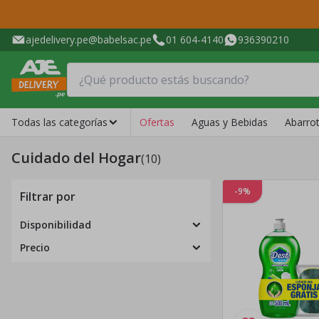
ajedelivery.pe@babelsac.pe
01 604-4140
936390210
Todas las categorías
Ofertas
Aguas y Bebidas
Abarro
Cuidado del Hogar
(10)
-9%
Filtrar por
Disponibilidad
Precio