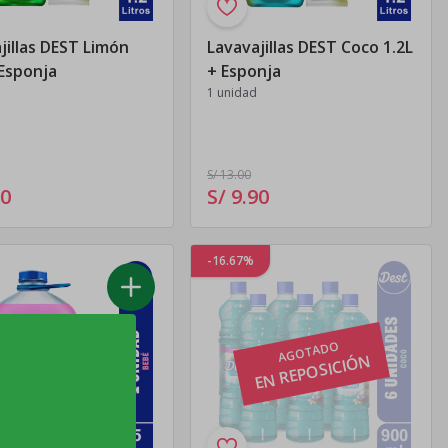
jillas DEST Limón
Lavavajillas DEST Coco 1.2L
 Esponja
+ Esponja
1 unidad
S/ 13
.00
0
S/ 9
.
90
-16.67%
AGOTADO
EN REPOSICIÓN