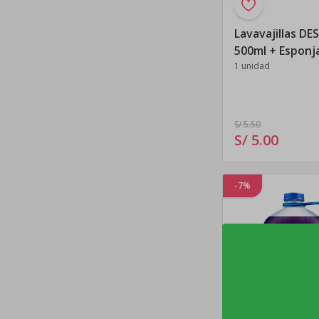
Lavavajillas DE
500ml + Esponj
1 unidad
S/ 5
.50
S/ 5
.
00
-7%