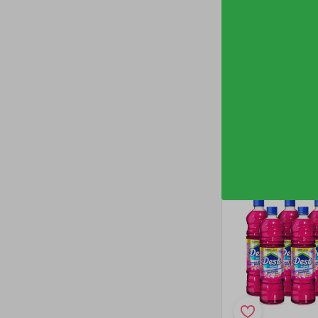
Desinfectante 
Dest Lavanda 5
1 unidad
S/ 14
.00
S/ 13
.
00
-20%