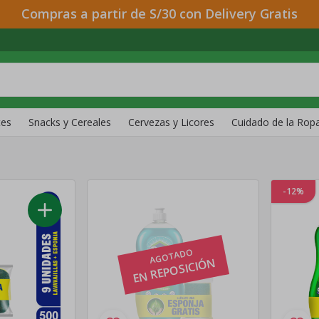
Compras a partir de S/30 con Delivery Gratis
tes
Snacks y Cereales
Cervezas y Licores
Cuidado de la Rop
-12%
AGOTADO
EN REPOSICIÓN