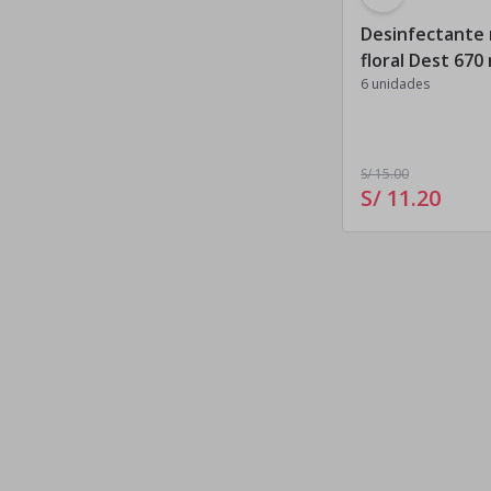
Desinfectante 
floral Dest 670
6 unidades
S/ 15
.00
S/ 11
.
20