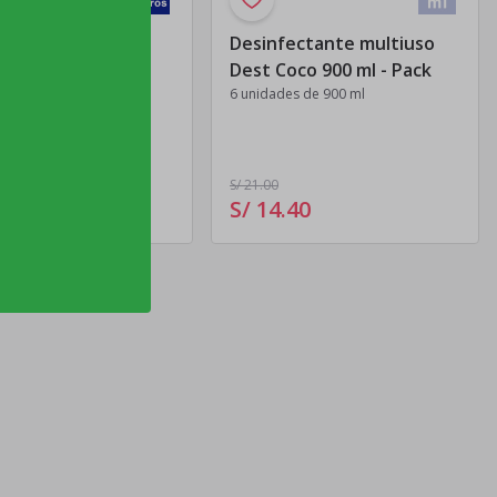
ectante multiuso
Desinfectante multiuso
ebé 5 L
Dest Coco 900 ml - Pack
6 unidades de 900 ml
S/ 21
.00
00
S/ 14
.
40