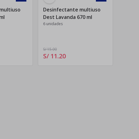
multiuso
Desinfectante multiuso
 ml
Dest Lavanda 670 ml
6 unidades
S/ 15
.00
S/ 11
.
20