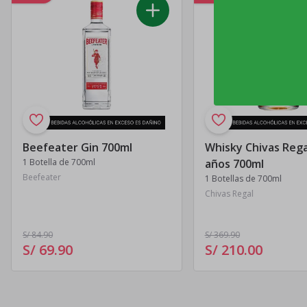
Beefeater Gin 700ml
Whisky Chivas Rega
1 Botella de 700ml
años 700ml
Beefeater
1 Botellas de 700ml
Chivas Regal
S/ 84
.90
S/ 369
.90
S/ 69
.
90
S/ 210
.
00