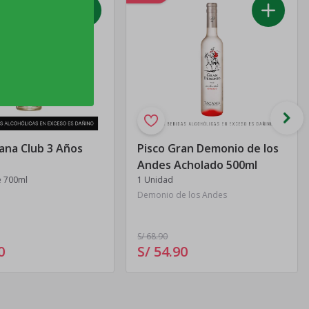
ana Club 3 Años
Pisco Gran Demonio de los
Andes Acholado 500ml
e 700ml
1 Unidad
Demonio de los Andes
S/ 68
.90
0
S/ 54
.
90