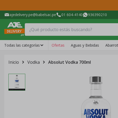
ajedelivery.pe@babelsac.pe
01 604-4140
936390210
Todas las categorías
Ofertas
Aguas y Bebidas
Abarro
Inicio
Vodka
Absolut Vodka 700ml