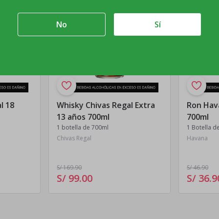
No
Sí
l 18
Whisky Chivas Regal Extra
Ron Hav
13 años 700ml
700ml
1 botella de 700ml
1 Botella d
Chivas Regal
Havana
S/ 169
.90
S/ 46
.90
S/ 99
.
00
S/ 36
.
9